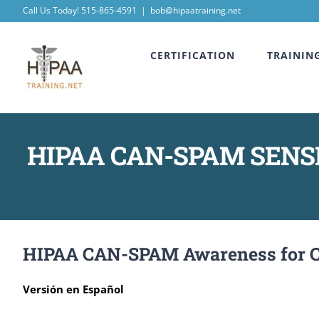
Skip
Call Us Today! 515-865-4591
|
bob@hipaatraining.net
to
CERTIFICATION
TRAININ
content
HIPAA CAN-SPAM SENSI
HIPAA CAN-SPAM Awareness for Ca
Versión en Español