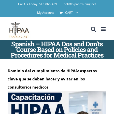
Skip
Call Us Today! 515-865-4591
|
bob@hipaatraining.net
to
My Account
CART
content
Spanish – HIPAA Dos and Don’ts
Course Based on Policies and
Procedures for Medical Practices
Dominio del cumplimiento de HIPAA: aspectos
clave que se deben hacer y evitar en los
consultorios médicos