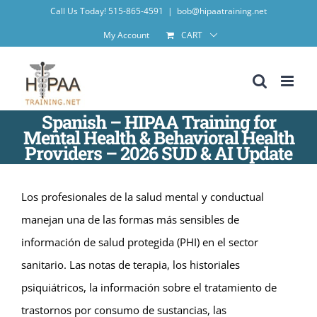
Skip
Call Us Today! 515-865-4591
|
bob@hipaatraining.net
to
My Account
CART
content
Spanish – HIPAA Training for
Mental Health & Behavioral Health
Providers – 2026 SUD & AI Update
Los profesionales de la salud mental y conductual
manejan una de las formas más sensibles de
información de salud protegida (PHI) en el sector
sanitario. Las notas de terapia, los historiales
psiquiátricos, la información sobre el tratamiento de
trastornos por consumo de sustancias, las