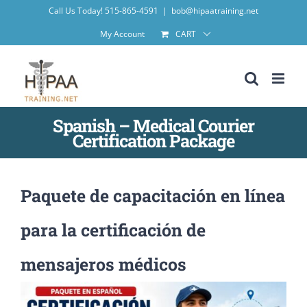
Skip
Call Us Today! 515-865-4591
|
bob@hipaatraining.net
to
My Account
CART
content
Spanish – Medical Courier
Certification Package
Paquete de capacitación en línea
para la certificación de
mensajeros médicos