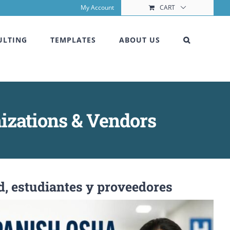
My Account
CART
ULTING
TEMPLATES
ABOUT US
izations & Vendors
d, estudiantes y proveedores