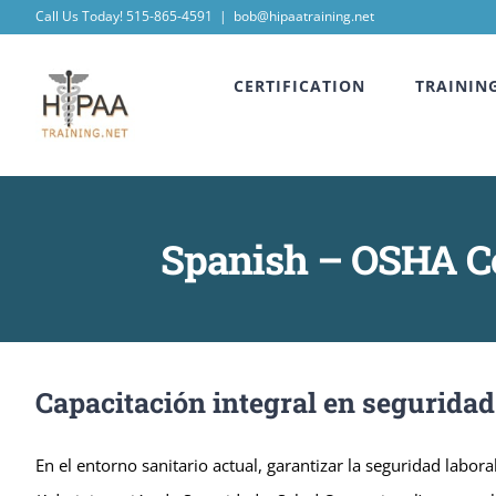
Skip
Call Us Today! 515-865-4591
|
bob@hipaatraining.net
to
CERTIFICATION
TRAININ
content
Spanish – OSHA Co
Capacitación integral en seguridad
En el entorno sanitario actual, garantizar la seguridad labo