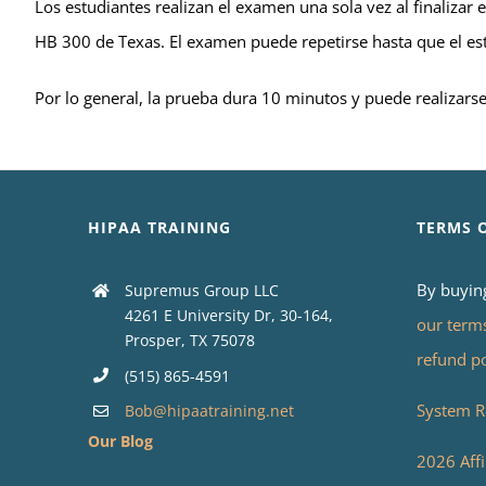
Los estudiantes realizan el examen una sola vez al finalizar 
HB 300 de Texas. El examen puede repetirse hasta que el es
Por lo general, la prueba dura 10 minutos y puede realizars
HIPAA TRAINING
TERMS 
By buyin
Supremus Group LLC
4261 E University Dr, 30-164,
our term
Prosper, TX 75078
refund p
(515) 865-4591
System R
Bob@hipaatraining.net
Our Blog
2026 Affi