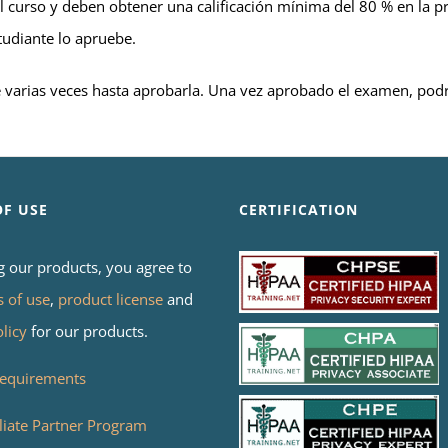
el curso y deben obtener una calificación mínima del 80 % en la pr
tudiante lo apruebe.
e varias veces hasta aprobarla. Una vez aprobado el examen, podr
OF USE
CERTIFICATION
g our products, you agree to
s of use
,
product license
and
olicy
for our products.
equirements
liate Partner Program