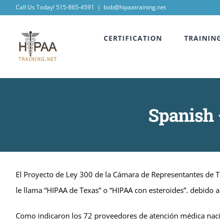
Skip
Call Us Today! 515-865-4591
|
bob@hipaatraining.net
to
CERTIFICATION
TRAININ
content
Spanish 
El Proyecto de Ley 300 de la Cámara de Representantes de T
le llama “HIPAA de Texas” o “HIPAA con esteroides”. debido a
Como indicaron los 72 proveedores de atención médica nac