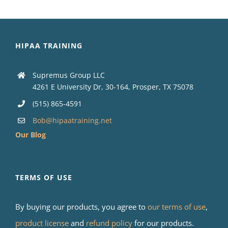
HIPAA TRAINING
Supremus Group LLC
4261 E University Dr, 30-164, Prosper, TX 75078
(515) 865-4591
Bob@hipaatraining.net
Our Blog
TERMS OF USE
By buying our products, you agree to
our terms of use
,
product license
and
refund policy
for our products.