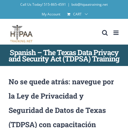
Skip
Call Us Today! 515-865-4591
|
bob@hipaatraining.net
to
My Account
CART
content
Spanish – The Texas Data Privacy
and Security Act (TDPSA) Training
No se quede atrás: navegue por
la Ley de Privacidad y
Seguridad de Datos de Texas
(TDPSA) con capacitación