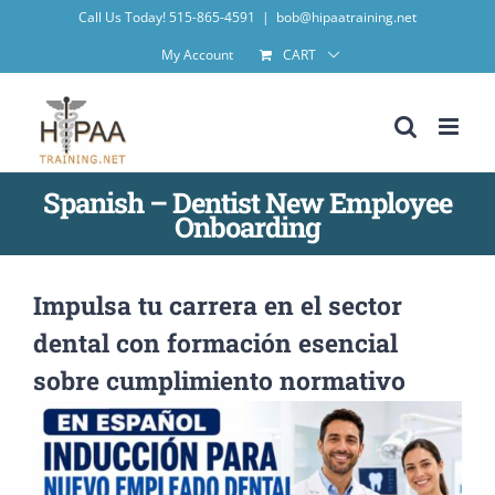
Skip
Call Us Today! 515-865-4591
|
bob@hipaatraining.net
to
My Account
CART
content
Spanish – Dentist New Employee
Onboarding
Impulsa tu carrera en el sector
dental con formación esencial
sobre cumplimiento normativo