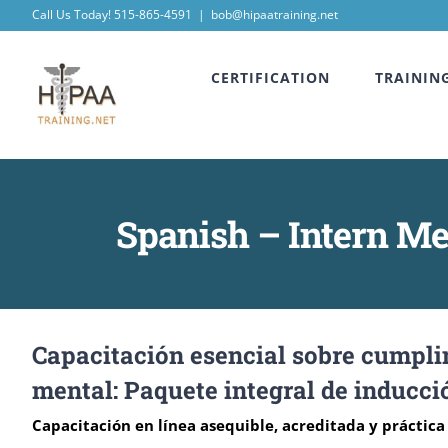
Skip
Call Us Today! 515-865-4591
|
bob@hipaatraining.net
to
CERTIFICATION
TRAININ
content
Spanish – Intern M
Capacitación esencial sobre cumpli
mental: Paquete integral de inducci
Capacitación en línea asequible, acreditada y prácti