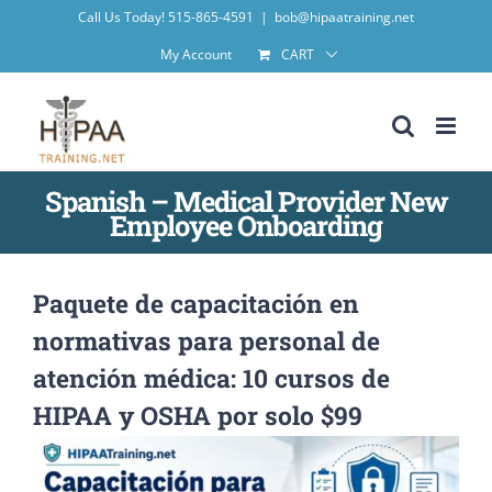
Skip
Call Us Today! 515-865-4591
|
bob@hipaatraining.net
to
My Account
CART
content
Spanish – Medical Provider New
Employee Onboarding
Paquete de capacitación en
normativas para personal de
atención médica: 10 cursos de
HIPAA y OSHA por solo $99